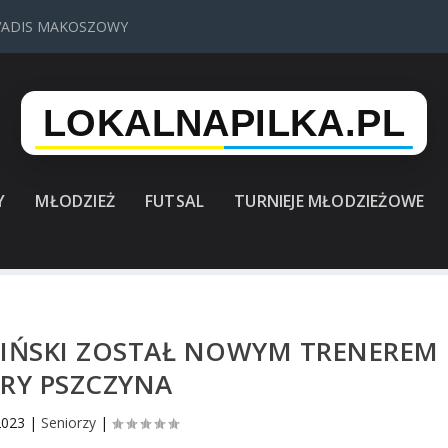
VADIS MAKOSZOWY
Y
MŁODZIEŻ
FUTSAL
TURNIEJE MŁODZIEŻOWE
BIŃSKI ZOSTAŁ NOWYM TRENEREM
KRY PSZCZYNA
2023
|
Seniorzy
|