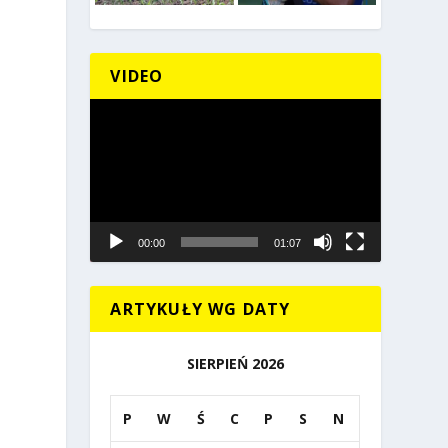
VIDEO
Odtwarzacz
video
00:00
01:07
ARTYKUŁY WG DATY
SIERPIEŃ 2026
P
W
Ś
C
P
S
N