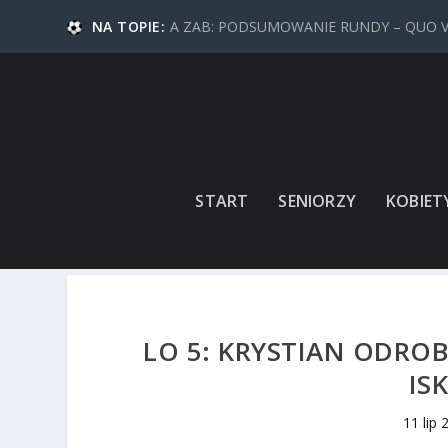
NA TOPIE:
A ZAB: PODSUMOWANIE RUNDY – QUO 
START
SENIORZY
KOBIET
LO 5: KRYSTIAN ODRO
IS
11 lip 