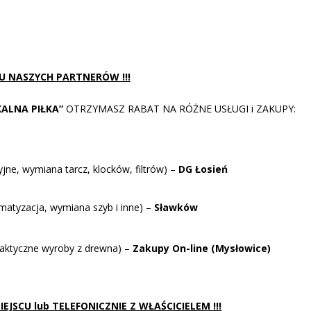
 U NASZYCH PARTNERÓW !!!
KALNA PIŁKA”
OTRZYMASZ RABAT NA RÓŻNE USŁUGI i ZAKUPY:
ne, wymiana tarcz, klocków, filtrów) –
DG Łosień
tyzacja, wymiana szyb i inne) –
Sławków
aktyczne wyroby z drewna) –
Zakupy On-line (Mysłowice)
JSCU lub TELEFONICZNIE Z WŁAŚCICIELEM !!!