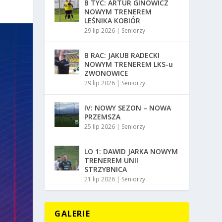
B TYC: ARTUR GINOWICZ
NOWYM TRENEREM
LEŚNIKA KOBIÓR
29 lip 2026
|
Seniorzy
B RAC: JAKUB RADECKI
NOWYM TRENEREM LKS-u
ZWONOWICE
29 lip 2026
|
Seniorzy
IV: NOWY SEZON – NOWA
PRZEMSZA
25 lip 2026
|
Seniorzy
LO 1: DAWID JARKA NOWYM
TRENEREM UNII
STRZYBNICA
21 lip 2026
|
Seniorzy
GALERIE