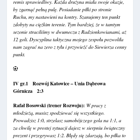
remis sprawiedliwy. Każda drużyna miała swoje okazje,
by zgarnąć pełną pulę. Posiadanie piłki po stronie
Ruchu, my nastawieni na kontry. Szanujemy ten punkt
zdobyty na ciężkim terenie. Tym bardziej, że w tamtym
sezonie straciliśmy w dwumeczu z Radzionkowianami, aż
12 goli. Dyscyplina taktyczna mojego zespołu pozwoliła
nam zagrać na zero z tyłu i przywieźć do Siewierza cenny
punkt.
IV gr.1 Rozwój Katowice – Unia Dąbrowa
Górnicza 2:3
Rafał Bosowski (trener Rozwoju):
W pracy z
młodzieżą, musisz spodziewać się wszystkiego.
Prowadzisz 1:0, strzelasz samobójczego gola na 1:1, a
za chwilę w prostej sytuacji dajesz w sierpniu świąteczny
prezent i przegrywasz 1:2. Błędy się zdarzają, bo piłka to