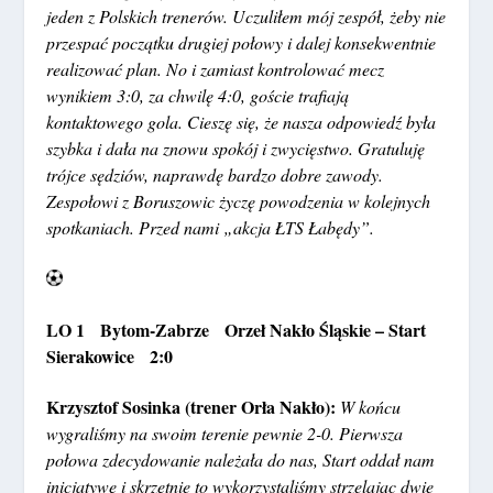
jeden z Polskich trenerów. Uczuliłem mój zespół, żeby nie
przespać początku drugiej połowy i dalej konsekwentnie
realizować plan. No i zamiast kontrolować mecz
wynikiem 3:0, za chwilę 4:0, goście trafiają
kontaktowego gola. Cieszę się, że nasza odpowiedź była
szybka i dała na znowu spokój i zwycięstwo. Gratuluję
trójce sędziów, naprawdę bardzo dobre zawody.
Zespołowi z Boruszowic życzę powodzenia w kolejnych
spotkaniach. Przed nami „akcja ŁTS Łabędy”.
LO 1 Bytom-Zabrze Orzeł Nakło Śląskie – Start
Sierakowice 2:0
Krzysztof Sosinka (trener Orła Nakło):
W końcu
wygraliśmy na swoim terenie pewnie 2-0. Pierwsza
połowa zdecydowanie należała do nas, Start oddał nam
inicjatywę i skrzętnie to wykorzystaliśmy strzelając dwie