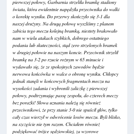
pierwszej połowy, Garbarnia strzeliła bramkę stadiony
świata, która ewidentnie napędziła przeciwnika do walki
o korektę wyniku. Do przerwy skończyło się 3-1 dla
naszej drużyny. Na drugą połowę wyszliśmy z planem
zabicia tego meczu kolejną bramką, niestety brakowało
nam w wielu atakach szybkich, dobrego ostatniego
podania lub skuteczności, stąd zero strzelonych bramek
w drugiej połowie na naszym koncie. Przeciwnik strzelił
bramkę na 3-2 po rzucie rożnym w 65 minucie i
wydawało się, że ze spokojnych zawodów będzie
nerwowa końcówka w walce o obronę wyniku. Chłopcy
jednak stanęli w końcowych fragmentach meczu na
wysokości zadania i wybronili zaliczkę z pierwszej
połowy, podtrzymując passę zespołu, do czterech meczy
bez porażki! Słowa uznania należą się również
przeciwnikowi, że przy stanie 3-0 nie spuścił głów, tylko
cały czas wierzył w odwrócenie losów meczu. Byli blisko,
na szczęście nie tym razem. Chciałem również
podziękować trójce sędziowskiej, za wzorowe