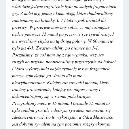
właściwie jedyne zagrożenie było po stałych fragmentach
gry. Z kolei my, jedną z kilku akcji, które zbudowaliśmy
zamieniamy na bramkę, 0-1 i taki wynik brzmiał do
przerwy. W przerwie mówimy sobie, że najważniejsze
będzie pierwsze 15 minut po przerwie i że rywal ruszy. I
nie wyszliśmy chyba na tą drugą połowę. W 60 minucie
było już 4-1. Zwariowaliśmy po bramce na 1-1.
Poczuliśmy, że coś nam się z rąk wymyka, wszyscy
ruszyli do przodu, pootwieraliśmy przestrzenie na bokach
i Odra wykorzystała każdą sytuację w tym fragmencie
meczu, zamykając go. Jest to dla mnie
niewytłumaczalne. Kolejny raz zawodzi mental, kiedy
tracimy prowadzenie, kolejny raz odpuszczamy i
dekoncentrujemy się w swoim polu karnym.
Przegraliśmy mecz w 15 minut. Pozostałe 75 minut to
była solidna gra, ale z dobrym rywalem nie można się
zdekoncentrować, bo to wykorzysta, a Odra Miasteczko
jest dobrym rywalem na tym poziomie rozgrywkowym.