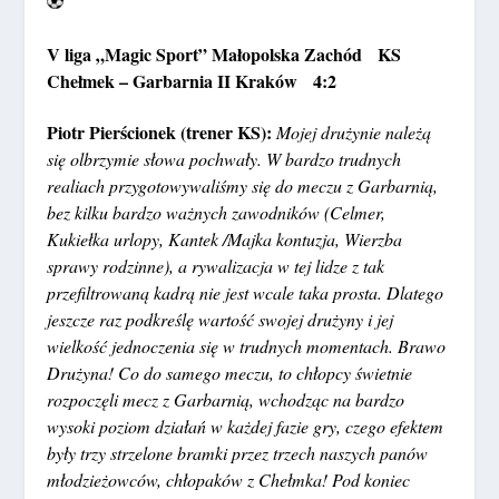
V liga „Magic Sport” Małopolska Zachód KS
Chełmek – Garbarnia II Kraków 4:2
Piotr Pierścionek (trener KS):
Mojej drużynie należą
się olbrzymie słowa pochwały. W bardzo trudnych
realiach przygotowywaliśmy się do meczu z Garbarnią,
bez kilku bardzo ważnych zawodników (Celmer,
Kukiełka urlopy, Kantek /Majka kontuzja, Wierzba
sprawy rodzinne), a rywalizacja w tej lidze z tak
przefiltrowaną kadrą nie jest wcale taka prosta. Dlatego
jeszcze raz podkreślę wartość swojej drużyny i jej
wielkość jednoczenia się w trudnych momentach. Brawo
Drużyna! Co do samego meczu, to chłopcy świetnie
rozpoczęli mecz z Garbarnią, wchodząc na bardzo
wysoki poziom działań w każdej fazie gry, czego efektem
były trzy strzelone bramki przez trzech naszych panów
młodzieżowców, chłopaków z Chełmka! Pod koniec