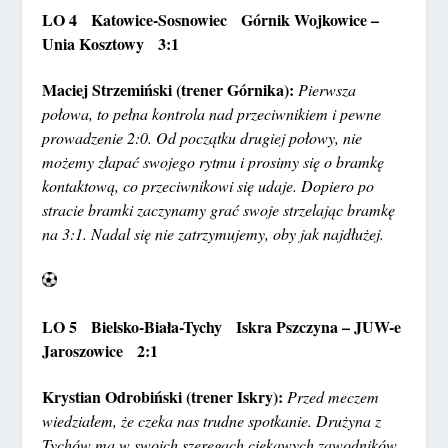
LO 4 Katowice-Sosnowiec Górnik Wojkowice –
Unia Kosztowy 3:1
Maciej Strzemiński (trener Górnika):
Pierwsza
połowa, to pełna kontrola nad przeciwnikiem i pewne
prowadzenie 2:0. Od początku drugiej połowy, nie
możemy złapać swojego rytmu i prosimy się o bramkę
kontaktową, co przeciwnikowi się udaje. Dopiero po
stracie bramki zaczynamy grać swoje strzelając bramkę
na 3:1. Nadal się nie zatrzymujemy, oby jak najdłużej.
LO 5 Bielsko-Biała-Tychy Iskra Pszczyna – JUW-e
Jaroszowice 2:1
Krystian Odrobiński (trener Iskry):
Przed meczem
wiedziałem, że czeka nas trudne spotkanie. Drużyna z
Tychów ma w swoich szeregach ciekawych zawodników,