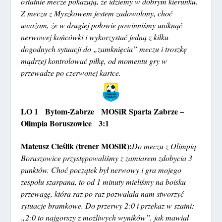
ostatnie mecze pokazują, że idziemy w dobrym kierunku.
Z meczu z Myszkowem jestem zadowolony, choć
uważam, że w drugiej połowie powinniśmy uniknąć
nerwowej końcówki i wykorzystać jedną z kilku
dogodnych sytuacji do „zamknięcia” meczu i troszkę
mądrzej kontrolować piłkę, od momentu gry w
przewadze po czerwonej kartce.
LO 1 Bytom-Zabrze MOSiR Sparta Zabrze –
Olimpia Boruszowice 3:1
Mateusz Cieślik (trener MOSiR):
Do meczu z Olimpią
Boruszowice przystępowaliśmy z zamiarem zdobycia 3
punktów. Choć początek był nerwowy i gra mojego
zespołu szarpana, to od 1 minuty mieliśmy na boisku
przewagę, która raz po raz pozwalała nam stworzyć
sytuacje bramkowe. Do przerwy 2:0 i przekaz w szatni:
„2:0 to najgorszy z możliwych wyników”, jak mawiał