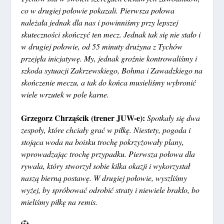
co w drugiej połowie pokazali. Pierwsza połowa
należała jednak dla nas i powinniśmy przy lepszej
skuteczności skończyć ten mecz. Jednak tak się nie stało i
w drugiej połowie, od 55 minuty drużyna z Tychów
przejęła inicjatywę. My, jednak groźnie kontrowaliśmy i
szkoda sytuacji Zakrzewskiego, Bohma i Zawadzkiego na
skończenie meczu, a tak do końca musieliśmy wybronić
wiele wrzutek w pole karne.
Grzegorz Chrząścik (trener JUW-e):
Spotkały się dwa
zespoły, które chciały grać w piłkę. Niestety, pogoda i
stojąca woda na boisku trochę pokrzyżowały plany,
wprowadzając trochę przypadku. Pierwsza połowa dla
rywala, który stworzył sobie kilka okazji i wykorzystał
naszą bierną postawę. W drugiej połowie, wyszliśmy
wyżej, by spróbować odrobić straty i niewiele brakło, bo
mieliśmy piłkę na remis.