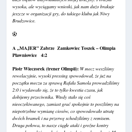
wysoka, ale wyciągamy wnioski, jak nam dużo brakuje
jeszcze w organizacji gry, do takiego klubu jak Niwy
Brudzowice.
A „MAJER” Zabrze Zamkowiec Toszek – Olimpia
Pławniowice 4:2
Piotr Wieczorek (trener Olimpii):
W mecz weszliśmy
rewelacyjnie, wysoki pressing spowodował, że już na
początku meczu za sprawą Rafała Samola prowadziliśmy
2:0 i wydawało się, że to tylko kwestia czasu, jak
dobijemy przeciwnika. Wtedy stało się coś
nieoczekiwanego, zamiast grać spokojnie to poszliśmy na
niepotrzebne wymianę ciosów, co spowodowało utratę
dwóch bramek i na przerwę schodziliśmy z remisem.
Druga połowa, to nasze ciągłe ataki i groźne kontry