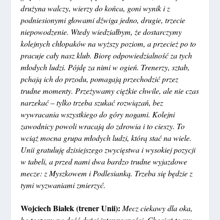
drużyna walczy, wierzy do końca, goni wynik i z
podniesionymi głowami dźwiga jedno, drugie, trzecie
niepowodzenie. Wtedy wiedziałbym, że dostarczymy
kolejnych chłopaków na wyższy poziom, a przecież po to
pracuje cały nasz klub. Biorę odpowiedzialność za tych
młodych ludzi. Pójdę za nimi w ogień. Trenerzy, sztab,
pchają ich do przodu, pomagają przechodzić przez
trudne momenty. Przeżywamy ciężkie chwile, ale nie czas
narzekać – tylko trzeba szukać rozwiązań, bez
wywracania wszystkiego do góry nogami. Kolejni
zawodnicy powoli wracają do zdrowia i to cieszy. To
wciąż mocna grupa młodych ludzi, którą stać na wiele.
Unii gratuluję dzisiejszego zwycięstwa i wysokiej pozycji
w tabeli, a przed nami dwa bardzo trudne wyjazdowe
mecze: z Myszkowem i Podlesianką. Trzeba się będzie z
tymi wyzwaniami zmierzyć.
Wojciech Białek (trener Unii):
Mecz ciekawy dla oka,
bo toczony na dość dużej intensywności. Chociaż to my