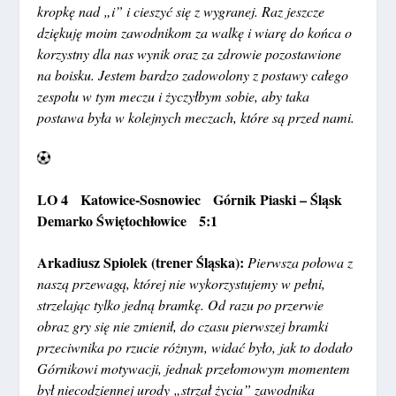
kropkę nad „i” i cieszyć się z wygranej. Raz jeszcze
dziękuję moim zawodnikom za walkę i wiarę do końca o
korzystny dla nas wynik oraz za zdrowie pozostawione
na boisku. Jestem bardzo zadowolony z postawy całego
zespołu w tym meczu i życzyłbym sobie, aby taka
postawa była w kolejnych meczach, które są przed nami.
LO 4 Katowice-Sosnowiec Górnik Piaski – Śląsk
Demarko Świętochłowice 5:1
Arkadiusz Spiolek (trener Śląska):
Pierwsza połowa z
naszą przewagą, której nie wykorzystujemy w pełni,
strzelając tylko jedną bramkę. Od razu po przerwie
obraz gry się nie zmienił, do czasu pierwszej bramki
przeciwnika po rzucie różnym, widać było, jak to dodało
Górnikowi motywacji, jednak przełomowym momentem
był niecodziennej urody „strzał życia” zawodnika