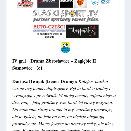
IV gr.1 Drama Zbrosławice – Zagłębie II
Sosnowiec 3:1
Dariusz Dwojak (trener Dramy):
Kolejne, bardzo
ważne trzy punkty dopisujemy. Był to bardzo trudny i
wymagający przeciwnik. W mojej ocenie, najmocniejsza
drużyna, z jaką graliśmy, tym bardziej cieszy wygrana.
Do momentu straty bramki to my mieliśmy przewagę,
ale to goście, po jednym naszym błędzie obejmują
prowadzenie. Mamy jeszcze do przerwy setkę, ale nic z
tego. Po przerwie zaczynamy bardzo intensywnie,