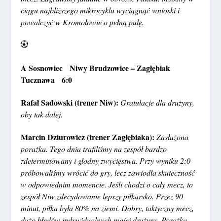
ciągu najbliższego mikrocyklu wyciągnąć wnioski i
powalczyć w Kromołowie o pełną pulę.
A Sosnowiec Niwy Brudzowice – Zagłębiak
Tucznawa 6:0
Rafał Sadowski (trener Niw):
Gratulacje dla drużyny,
oby tak dalej.
Marcin Dziurowicz (trener Zagłębiaka):
Zasłużona
porażka. Tego dnia trafiliśmy na zespół bardzo
zdeterminowany i głodny zwycięstwa. Przy wyniku 2:0
próbowaliśmy wrócić do gry, lecz zawiodła skuteczność
w odpowiednim momencie. Jeśli chodzi o cały mecz, to
zespół Niw zdecydowanie lepszy piłkarsko. Przez 90
minut, piłka była 80% na ziemi. Dobry, taktyczny mecz,
dużo błędów indywidualnych mojej drużyny. Porażka