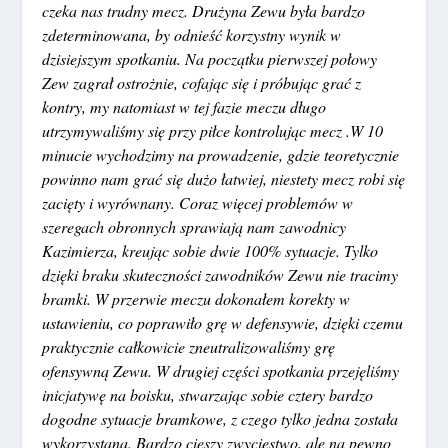
czeka nas trudny mecz. Drużyna Zewu była bardzo
zdeterminowana, by odnieść korzystny wynik w
dzisiejszym spotkaniu. Na początku pierwszej połowy
Zew zagrał ostrożnie, cofając się i próbując grać z
kontry, my natomiast w tej fazie meczu długo
utrzymywaliśmy się przy piłce kontrolując mecz .W 10
minucie wychodzimy na prowadzenie, gdzie teoretycznie
powinno nam grać się dużo łatwiej, niestety mecz robi się
zacięty i wyrównany. Coraz więcej problemów w
szeregach obronnych sprawiają nam zawodnicy
Kazimierza, kreując sobie dwie 100% sytuacje. Tylko
dzięki braku skuteczności zawodników Zewu nie tracimy
bramki. W przerwie meczu dokonałem korekty w
ustawieniu, co poprawiło grę w defensywie, dzięki czemu
praktycznie całkowicie zneutralizowaliśmy grę
ofensywną Zewu. W drugiej części spotkania przejęliśmy
inicjatywę na boisku, stwarzając sobie cztery bardzo
dogodne sytuacje bramkowe, z czego tylko jedna została
wykorzystana. Bardzo cieszy zwycięstwo, ale na pewno