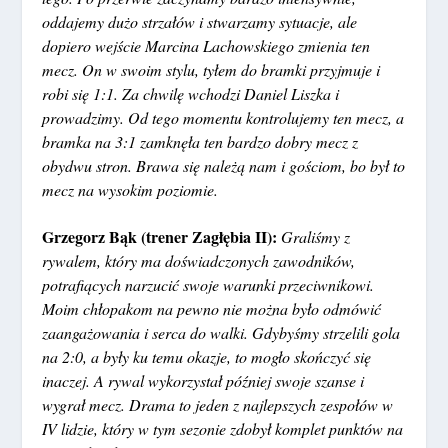
oddajemy dużo strzałów i stwarzamy sytuacje, ale
dopiero wejście Marcina Lachowskiego zmienia ten
mecz. On w swoim stylu, tyłem do bramki przyjmuje i
robi się 1:1. Za chwilę wchodzi Daniel Liszka i
prowadzimy. Od tego momentu kontrolujemy ten mecz, a
bramka na 3:1 zamknęła ten bardzo dobry mecz z
obydwu stron. Brawa się należą nam i gościom, bo był to
mecz na wysokim poziomie.
Grzegorz Bąk (trener Zagłębia II):
Graliśmy z
rywalem, który ma doświadczonych zawodników,
potrafiących narzucić swoje warunki przeciwnikowi.
Moim chłopakom na pewno nie można było odmówić
zaangażowania i serca do walki. Gdybyśmy strzelili gola
na 2:0, a były ku temu okazje, to mogło skończyć się
inaczej. A rywal wykorzystał później swoje szanse i
wygrał mecz. Drama to jeden z najlepszych zespołów w
IV lidzie, który w tym sezonie zdobył komplet punktów na