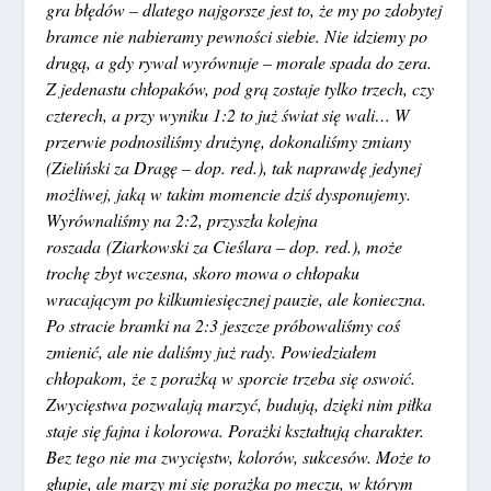
gra błędów – dlatego najgorsze jest to, że my po zdobytej
bramce nie nabieramy pewności siebie. Nie idziemy po
drugą, a gdy rywal wyrównuje – morale spada do zera.
Z jedenastu chłopaków, pod grą zostaje tylko trzech, czy
czterech, a przy wyniku 1:2 to już świat się wali… W
przerwie podnosiliśmy drużynę, dokonaliśmy zmiany
(Zieliński za Dragę – dop. red.), tak naprawdę jedynej
możliwej, jaką w takim momencie dziś dysponujemy.
Wyrównaliśmy na 2:2, przyszła kolejna
roszada (Ziarkowski za Cieślara – dop. red.), może
trochę zbyt wczesna, skoro mowa o chłopaku
wracającym po kilkumiesięcznej pauzie, ale konieczna.
Po stracie bramki na 2:3 jeszcze próbowaliśmy coś
zmienić, ale nie daliśmy już rady. Powiedziałem
chłopakom, że z porażką w sporcie trzeba się oswoić.
Zwycięstwa pozwalają marzyć, budują, dzięki nim piłka
staje się fajna i kolorowa. Porażki kształtują charakter.
Bez tego nie ma zwycięstw, kolorów, sukcesów. Może to
głupie, ale marzy mi się porażka po meczu, w którym