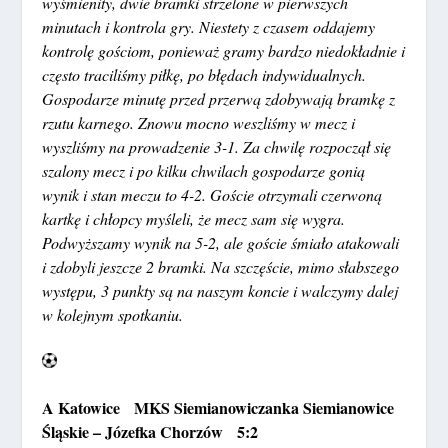
wyśmienity, dwie bramki strzelone w pierwszych
minutach i kontrola gry. Niestety z czasem oddajemy
kontrolę gościom, ponieważ gramy bardzo niedokładnie i
często traciliśmy piłkę, po błędach indywidualnych.
Gospodarze minutę przed przerwą zdobywają bramkę z
rzutu karnego. Znowu mocno weszliśmy w mecz i
wyszliśmy na prowadzenie 3-1. Za chwilę rozpoczął się
szalony mecz i po kilku chwilach gospodarze gonią
wynik i stan meczu to 4-2. Goście otrzymali czerwoną
kartkę i chłopcy myśleli, że mecz sam się wygra.
Podwyższamy wynik na 5-2, ale goście śmiało atakowali
i zdobyli jeszcze 2 bramki. Na szczęście, mimo słabszego
występu, 3 punkty są na naszym koncie i walczymy dalej
w kolejnym spotkaniu.
A Katowice MKS Siemianowiczanka Siemianowice
Śląskie – Józefka Chorzów 5:2