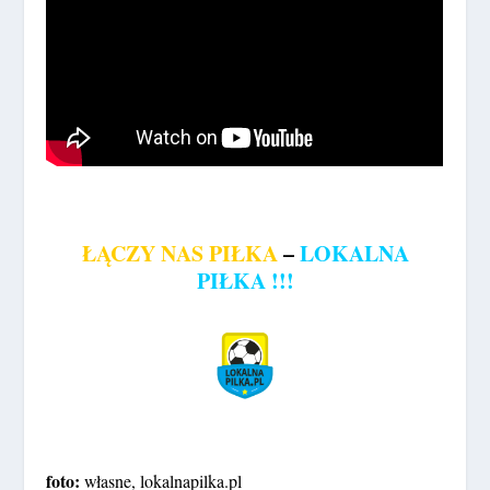
ŁĄCZY NAS PIŁKA
–
LOKALNA
PIŁKA !!!
foto:
własne, lokalnapilka.pl