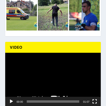
VIDEO
Odtwarzacz
video
00:00
01:07