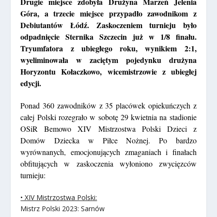
Drugie miejsce zdobyła Drużyna Marzeń Jelenia
Góra, a trzecie miejsce przypadło zawodnikom z
Debiutantów Łódź. Zaskoczeniem turnieju było
odpadnięcie Sternika Szczecin już w 1/8 finału.
Tryumfatora z ubiegłego roku, wynikiem 2:1,
wyeliminowała w zaciętym pojedynku drużyna
Horyzontu Kołaczkowo, wicemistrzowie z ubiegłej
edycji.
Ponad 360 zawodników z 35 placówek opiekuńczych z
całej Polski rozegrało w sobotę 29 kwietnia na stadionie
OSiR Bemowo XIV Mistrzostwa Polski Dzieci z
Domów Dziecka w Piłce Nożnej. Po bardzo
wyrównanych, emocjonujących zmaganiach i finałach
obfitujących w zaskoczenia wyłoniono zwycięzców
turnieju:
• XIV Mistrzostwa Polski:
Mistrz Polski 2023:
Sarnów