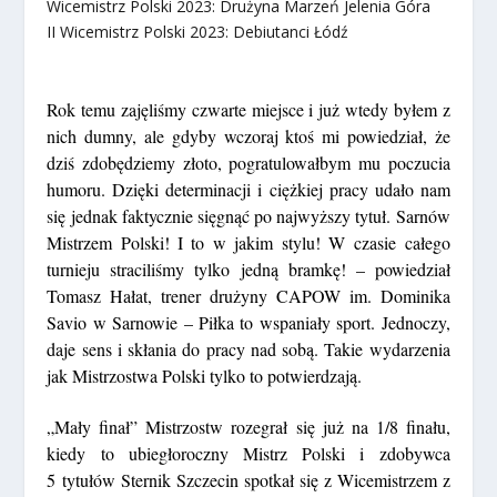
Wicemistrz Polski 2023:
Drużyna Marzeń Jelenia Góra
II Wicemistrz Polski 2023:
Debiutanci Łódź
Rok temu zajęliśmy czwarte miejsce i już wtedy byłem z
nich dumny, ale gdyby wczoraj ktoś mi powiedział, że
dziś zdobędziemy złoto, pogratulowałbym mu poczucia
humoru. Dzięki determinacji i ciężkiej pracy udało nam
się jednak faktycznie sięgnąć po najwyższy tytuł. Sarnów
Mistrzem Polski! I to w jakim stylu! W czasie całego
turnieju straciliśmy tylko jedną bramkę!
– powiedział
Tomasz Hałat, trener drużyny CAPOW im. Dominika
Savio w Sarnowie –
Piłka to wspaniały sport. Jednoczy,
daje sens i skłania do pracy nad sobą. Takie wydarzenia
jak Mistrzostwa Polski tylko to potwierdzają.
„Mały finał” Mistrzostw rozegrał się już na 1/8 finału,
kiedy to ubiegłoroczny Mistrz Polski i zdobywca
5 tytułów Sternik Szczecin spotkał się z Wicemistrzem z