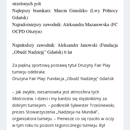
strzelonych goli
Najlepszy bramkarz:
Marcin Gniedzko (Lwy Północy
Gdańsk)
Najradośniejszy zawodnik:
Aleksandra Mazanowska (FC
OCPD Olsztyn)
Najmłodszy zawodnik:
Aleksander Janowski (Fundacja
„Obudź Nadzieję” Gdańsk) 6 lat
Za piękną sportową postawę tytuł Drużyny Fair Play
turnieju odebrała:
Drużyna Fair Play:
Fundacja „Obudź Nadzieję” Gdańsk
– Jak zwykle, niesamowita jest atmosfera tych
Mistrzostw. I dzieci i my bardzo się stęskniliśmy za
dobrym turniejem. –
podkreślił
Sylwester Trześniewski,
prezes Stowarzyszenia „Nadzieja na Mundial”,
organizatora turnieju. –
Pierwsze co się rzuciło w oczy
w tym roku to poziom tegorocznego turnieju. Był