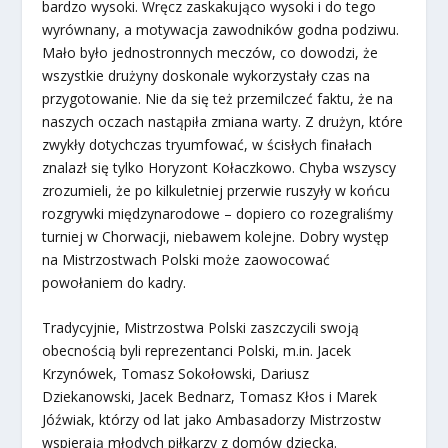
bardzo wysoki. Wręcz zaskakująco wysoki i do tego
wyrównany, a motywacja zawodników godna podziwu.
Mało było jednostronnych meczów, co dowodzi, że
wszystkie drużyny doskonale wykorzystały czas na
przygotowanie. Nie da się też przemilczeć faktu, że na
naszych oczach nastąpiła zmiana warty. Z drużyn, które
zwykły dotychczas tryumfować, w ścisłych finałach
znalazł się tylko Horyzont Kołaczkowo. Chyba wszyscy
zrozumieli, że po kilkuletniej przerwie ruszyły w końcu
rozgrywki międzynarodowe – dopiero co rozegraliśmy
turniej w Chorwacji, niebawem kolejne. Dobry występ
na Mistrzostwach Polski może zaowocować
powołaniem do kadry.
Tradycyjnie, Mistrzostwa Polski zaszczycili swoją
obecnością byli reprezentanci Polski, m.in. Jacek
Krzynówek, Tomasz Sokołowski, Dariusz
Dziekanowski, Jacek Bednarz, Tomasz Kłos i Marek
Jóźwiak, którzy od lat jako Ambasadorzy Mistrzostw
wspierają młodych piłkarzy z domów dziecka.