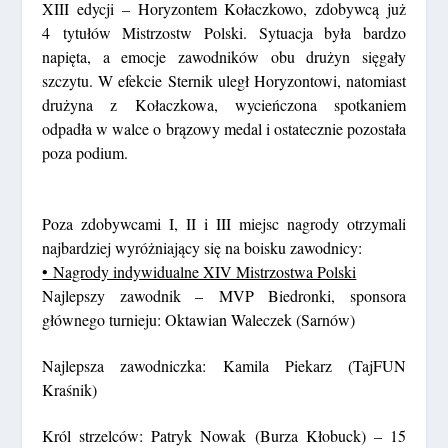
XIII edycji – Horyzontem Kołaczkowo, zdobywcą już
4 tytułów Mistrzostw Polski. Sytuacja była bardzo
napięta, a emocje zawodników obu drużyn sięgały
szczytu. W efekcie Sternik uległ Horyzontowi, natomiast
drużyna z Kołaczkowa, wycieńczona spotkaniem
odpadła w walce o brązowy medal i ostatecznie pozostała
poza podium.
Poza zdobywcami I, II i III miejsc nagrody otrzymali
najbardziej wyróżniający
się na boisku zawodnicy:
• Nagrody indywidualne XIV Mistrzostwa Polski
Najlepszy zawodnik
– MVP Biedronki, sponsora
głównego turnieju: Oktawian Waleczek (Sarnów)
Najlepsza zawodniczka:
Kamila Piekarz (TajFUN
Kraśnik)
Król strzelców:
Patryk Nowak (Burza Kłobuck) – 15