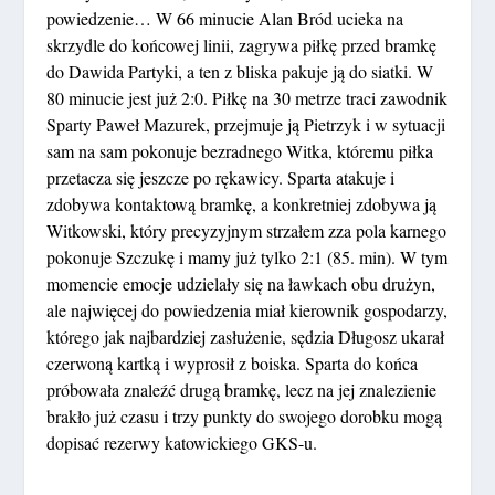
powiedzenie… W 66 minucie Alan Bród ucieka na
skrzydle do końcowej linii, zagrywa piłkę przed bramkę
do Dawida Partyki, a ten z bliska pakuje ją do siatki. W
80 minucie jest już 2:0. Piłkę na 30 metrze traci zawodnik
Sparty Paweł Mazurek, przejmuje ją Pietrzyk i w sytuacji
sam na sam pokonuje bezradnego Witka, któremu piłka
przetacza się jeszcze po rękawicy. Sparta atakuje i
zdobywa kontaktową bramkę, a konkretniej zdobywa ją
Witkowski, który precyzyjnym strzałem zza pola karnego
pokonuje Szczukę i mamy już tylko 2:1 (85. min). W tym
momencie emocje udzielały się na ławkach obu drużyn,
ale najwięcej do powiedzenia miał kierownik gospodarzy,
którego jak najbardziej zasłużenie, sędzia Długosz ukarał
czerwoną kartką i wyprosił z boiska. Sparta do końca
próbowała znaleźć drugą bramkę, lecz na jej znalezienie
brakło już czasu i trzy punkty do swojego dorobku mogą
dopisać rezerwy katowickiego GKS-u.