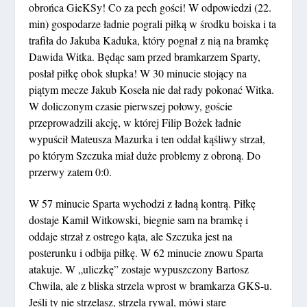
obrońca GieKSy! Co za pech gości! W odpowiedzi (22.
min) gospodarze ładnie pograli piłką w środku boiska i ta
trafiła do Jakuba Kaduka, który pognał z nią na bramkę
Dawida Witka. Będąc sam przed bramkarzem Sparty,
posłał piłkę obok słupka! W 30 minucie stojący na
piątym mecze Jakub Koseła nie dał rady pokonać Witka.
W doliczonym czasie pierwszej połowy, goście
przeprowadzili akcję, w której Filip Bożek ładnie
wypuścił Mateusza Mazurka i ten oddał kąśliwy strzał,
po którym Szczuka miał duże problemy z obroną. Do
przerwy zatem 0:0.
W 57 minucie Sparta wychodzi z ładną kontrą. Piłkę
dostaje Kamil Witkowski, biegnie sam na bramkę i
oddaje strzał z ostrego kąta, ale Szczuka jest na
posterunku i odbija piłkę. W 62 minucie znowu Sparta
atakuje. W „uliczkę” zostaje wypuszczony Bartosz
Chwila, ale z bliska strzela wprost w bramkarza GKS-u.
Jeśli ty nie strzelasz, strzela rywal, mówi stare