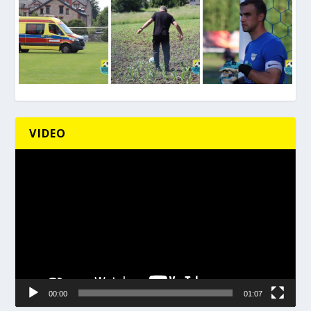
VIDEO
Odtwarzacz
video
00:00
01:07