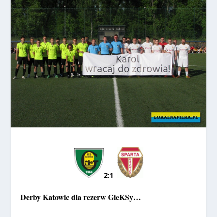
2:1
Derby Katowic dla rezerw GieKSy…