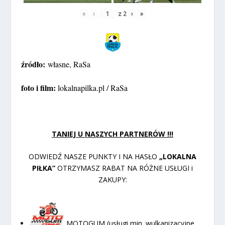
«
‹
z
2
›
»
źródło:
własne, RaSa
foto i film:
lokalnapilka.pl / RaSa
TANIEJ U NASZYCH PARTNERÓW !!!
ODWIEDŹ NASZE PUNKTY I NA HASŁO
„LOKALNA
PIŁKA”
OTRZYMASZ RABAT NA RÓŻNE USŁUGI i
ZAKUPY:
MOTOGUM (usługi min. wulkanizacyjne,