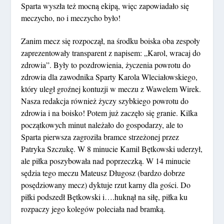
Sparta wyszła też mocną ekipą, więc zapowiadało się
meczycho, no i meczycho było!
Zanim mecz się rozpoczął, na środku boiska oba zespoły
zaprezentowały transparent z napisem: „Karol, wracaj do
zdrowia”. Były to pozdrowienia, życzenia powrotu do
zdrowia dla zawodnika Sparty Karola Wleciałowskiego,
który uległ groźnej kontuzji w meczu z Wawelem Wirek.
Nasza redakcja również życzy szybkiego powrotu do
zdrowia i na boisko! Potem już zaczęło się granie. Kilka
początkowych minut należało do gospodarzy, ale to
Sparta pierwsza zagroziła bramce strzeżonej przez
Patryka Szczukę. W 8 minucie Kamil Bętkowski uderzył,
ale piłka poszybowała nad poprzeczką. W 14 minucie
sędzia tego meczu Mateusz Długosz (bardzo dobrze
posędziowany mecz) dyktuje rzut karny dla gości. Do
piłki podszedł Bętkowski i….huknął na siłę, piłka ku
rozpaczy jego kolegów poleciała nad bramką.