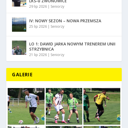
LKS-u ZWONOWICE
29 lip 2026
|
Seniorzy
IV: NOWY SEZON – NOWA PRZEMSZA
25 lip 2026
|
Seniorzy
LO 1: DAWID JARKA NOWYM TRENEREM UNII
STRZYBNICA
21 lip 2026
|
Seniorzy
GALERIE