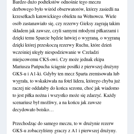
Bardzo dużo podtekstów odnośnie tego meczu
derbowego było wśród obserwatorów, którzy zasiedli na
krzesełkach katowickiego obiektu na Wełnowcu. Wiele
osób zastanawiało się, czy rezerwy Gieksy zagrają takim
składem jak zawsze, czyli samymi młodymi piłkarzami i
dzięki temu Sparcie będzie łatwiej o wygraną, o wygraną
dzięki której przeskoczą rezerwy Ruchu, które dzień
wcześniej uległy niespodziewanie w Czeladzi
miejscowemu CKS-owi. Czy może jednak ekipa
Mariusza Pańpucha ściągnie posiłki z pierwszej drużyny
GKS-u i A1-ki. Gdyby ten mecz Sparta zremisowała lub
wygrała, to wskakiwała na fotel lidera, którego chyba już
raczej nie oddałaby do końca sezonu, choć jak wiadomo
to jest piłka nożna i wszystko może się zdarzyć. Każdy
scenariusz był możliwy, a na końcu jak zawsze
decydowało boisko…
Przechodząc do samego meczu, to w drużynie rezerw
GKS-u zobaczyliśmy graczy z A1 i pierwszej drużyny.