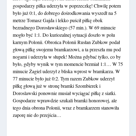
gospodarzy piłka uderzyła w poprzeczkę! Chwilę potem
było już 0:1, do dobrego dośrodkowania wyszedł na 5
metrze Tomasz Gajda i lekko puścił piłkę obok
bezradnego Dorosławskiego (57 min.). W 69 minucie
mogło być 1:1. Do kuriozalnej sytuacji doszło w polu
karnym Polonii. Obrońca Polonii Rusłan Zubkow podał
głową piłkę swojemu bramkarzowi, a ta przeszła mu pod
nogami i uderzyła w słupek! Można gdybać tylko, co by
było, gdyby wynik w tym momencie brzmiał 1:1… W 75
minucie Żagiel uderzył z bliska wprost w bramkarza. W
77 minucie było już 0:2. Tym razem Zubkow uderzył
piłkę głową już w stronę bramki Szombierek i
Doroslawski ponownie musiał wyciągać piłkę z siatki.
Gospodarze wprawdzie szukali bramki honorowej, ale
tego dnia obrona Polonii, wraz z bramkarzem stanowiła
zaporę nie do przejścia…