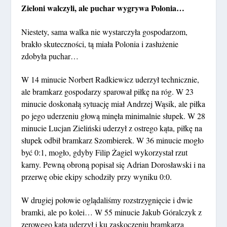
Zieloni walczyli, ale puchar wygrywa Polonia…
Niestety, sama walka nie wystarczyła gospodarzom,
brakło skuteczności, tą miała Polonia i zasłużenie
zdobyła puchar…
W 14 minucie Norbert Radkiewicz uderzył technicznie,
ale bramkarz gospodarzy sparował piłkę na róg. W 23
minucie doskonałą sytuację miał Andrzej Wąsik, ale piłka
po jego uderzeniu głową minęła minimalnie słupek. W 28
minucie Lucjan Zieliński uderzył z ostrego kąta, piłkę na
słupek odbił bramkarz Szombierek. W 36 minucie mogło
być 0:1, mogło, gdyby Filip Żagiel wykorzystał rzut
karny. Pewną obroną popisał się Adrian Dorosławski i na
przerwę obie ekipy schodziły przy wyniku 0:0.
W drugiej połowie oglądaliśmy rozstrzygnięcie i dwie
bramki, ale po kolei… W 55 minucie Jakub Góralczyk z
zerowego kąta uderzył i ku zaskoczeniu bramkarza