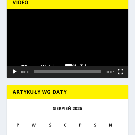
VIDEO
Odtwarzacz
video
00:00
01:07
ARTYKUŁY WG DATY
SIERPIEŃ 2026
P
W
Ś
C
P
S
N