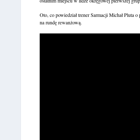
ostatnim miejscu w lidze okręgowej pierwszej grup
Oto, co powiedział trener Sarmacji Michał Pluta o
na rundę rewanżową.