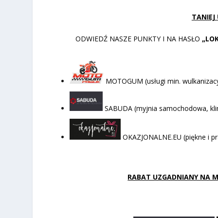
TANIEJ
ODWIEDŹ NASZE PUNKTY I NA HASŁO
„LO
MOTOGUM (usługi min. wulkanizacyj
SABUDA (myjnia samochodowa, klima
OKAZJONALNE.EU (piękne i pr
RABAT UZGADNIANY NA MIE