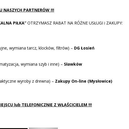
 U NASZYCH PARTNERÓW !!!
KALNA PIŁKA”
OTRZYMASZ RABAT NA RÓŻNE USŁUGI i ZAKUPY:
ne, wymiana tarcz, klocków, filtrów) –
DG Łosień
tyzacja, wymiana szyb i inne) –
Sławków
aktyczne wyroby z drewna) –
Zakupy On-line (Mysłowice)
JSCU lub TELEFONICZNIE Z WŁAŚCICIELEM !!!