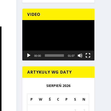
VIDEO
Odtwarzacz
video
00:00
01:07
ARTYKUŁY WG DATY
SIERPIEŃ 2026
P
W
Ś
C
P
S
N
1
2