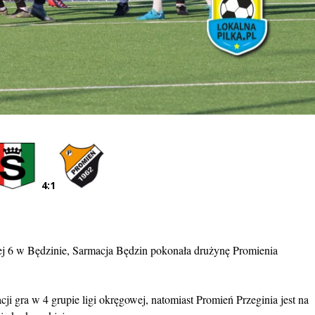
4:1
 6 w Będzinie, Sarmacja Będzin pokonała drużynę Promienia
ji gra w 4 grupie ligi okręgowej, natomiast Promień Przeginia jest na