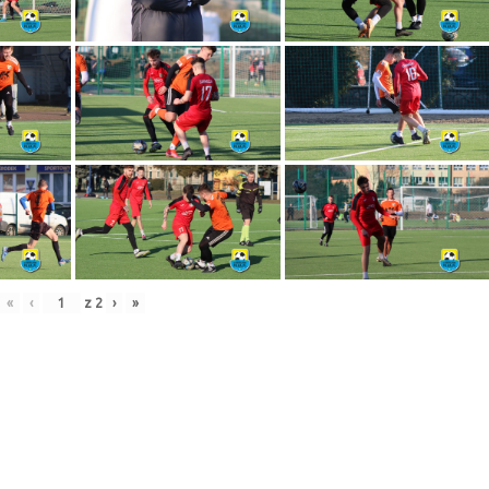
«
‹
z
2
›
»