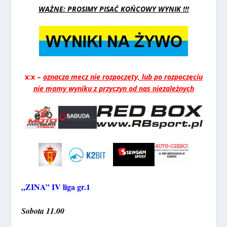
WAŻNE: PROSIMY PISAĆ KOŃCOWY WYNIK !!!
x:x –
oznacza mecz nie rozpoczęty, lub po rozpoczęciu
nie mamy wyniku z przyczyn od nas niezależnych
„ZINA” IV liga gr.1
Sobota 11.00