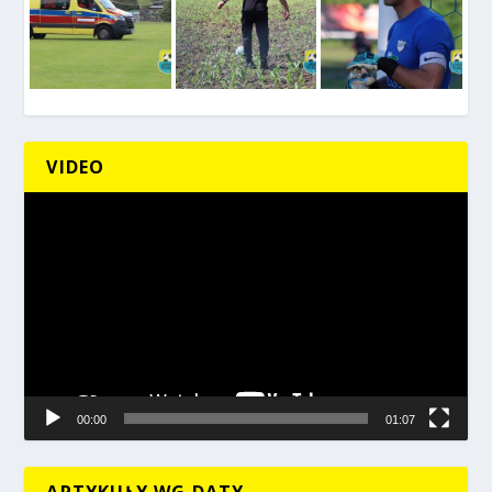
VIDEO
Odtwarzacz
video
00:00
01:07