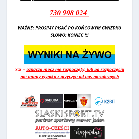
730 908 024
WAŻNE: PROSIMY PISAĆ PO KOŃCOWYM GWIZDKU
SŁOWO: KONIEC !!!
x:x –
oznacza mecz nie rozpoczęty, lub po rozpoczęciu
nie mamy wyniku z przyczyn od nas niezależnych