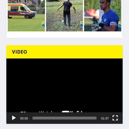
VIDEO
Odtwarzacz
video
00:00
01:07