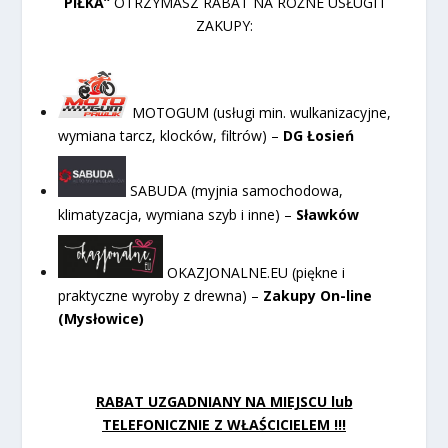
PIŁKA”
OTRZYMASZ RABAT NA RÓŻNE USŁUGI i
ZAKUPY:
MOTOGUM (usługi min. wulkanizacyjne,
wymiana tarcz, klocków, filtrów) –
DG Łosień
SABUDA (myjnia samochodowa,
klimatyzacja, wymiana szyb i inne) –
Sławków
OKAZJONALNE.EU (piękne i
praktyczne wyroby z drewna) –
Zakupy On-line
(Mysłowice)
RABAT UZGADNIANY NA MIEJSCU lub
TELEFONICZNIE Z WŁAŚCICIELEM !!!