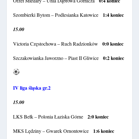
0:4 koniec
Orzeł Miedary – Unia Dąbrowa Górnicza
1:4 koniec
Szombierki Bytom – Podlesianka Katowice
15.00
0:0 koniec
Victoria Częstochowa – Ruch Radzionków
0:2 koniec
Szczakowianka Jaworzno – Piast II Gliwice
IV liga śląska gr.2
15.00
2:0 koniec
LKS Bełk – Polonia Łaziska Górne
1:6 koniec
MKS Lędziny – Gwarek Ornontowice