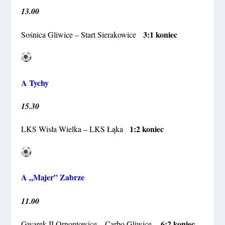
13.00
3:1 koniec
Sośnica Gliwice – Start Sierakowice
A Tychy
15.30
1:2 koniec
LKS Wisła Wielka – LKS Łąka
A „Majer” Zabrze
11.00
6:2 koniec
Gwarek II Ornontowice – Carbo Gliwice