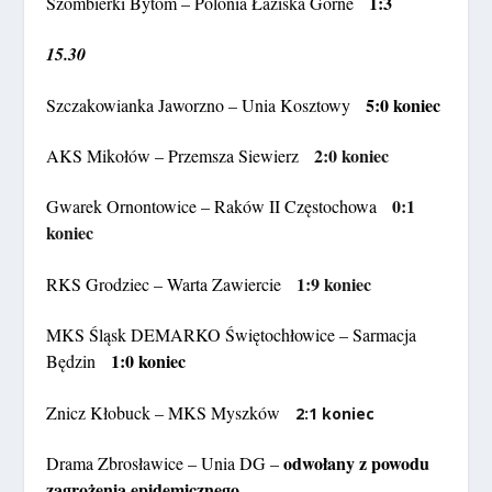
1:3
Szombierki Bytom – Polonia Łaziska Górne
15.30
5:0 koniec
Szczakowianka Jaworzno – Unia Kosztowy
2:0 koniec
AKS Mikołów – Przemsza Siewierz
0:1
Gwarek Ornontowice – Raków II Częstochowa
koniec
1:9 koniec
RKS Grodziec – Warta Zawiercie
MKS Śląsk DEMARKO Świętochłowice – Sarmacja
1:0 koniec
Będzin
Znicz Kłobuck – MKS Myszków
2:1 koniec
odwołany z powodu
Drama Zbrosławice – Unia DG –
zagrożenia epidemicznego