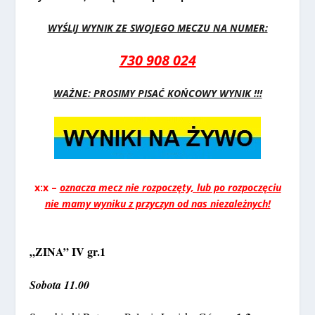
WYŚLIJ WYNIK ZE SWOJEGO MECZU NA NUMER:
730 908 024
WAŻNE: PROSIMY PISAĆ KOŃCOWY WYNIK !!!
x:x –
oznacza mecz nie rozpoczęty, lub po rozpoczęciu
nie mamy wyniku z przyczyn od nas niezależnych!
„ZINA” IV gr.1
Sobota 11.00