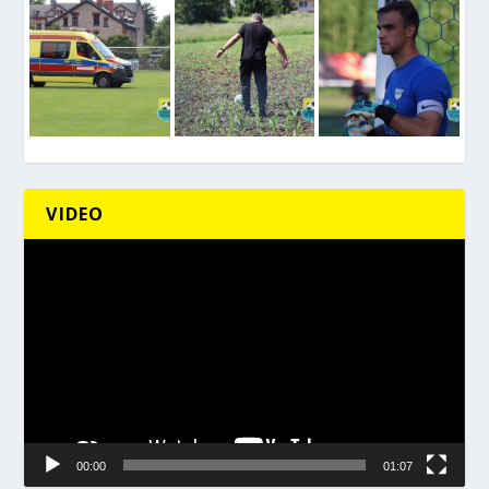
VIDEO
Odtwarzacz
video
00:00
01:07