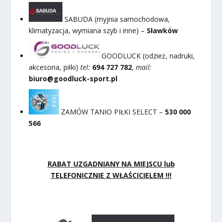
SABUDA (myjnia samochodowa,
klimatyzacja, wymiana szyb i inne) –
Sławków
GOODLUCK (odzież, nadruki,
akcesoria, piłki)
tel:
694 727 782
,
mail:
biuro@goodluck-sport.pl
ZAMÓW TANIO PIŁKI SELECT –
530 000
566
RABAT UZGADNIANY NA MIEJSCU lub
TELEFONICZNIE Z WŁAŚCICIELEM !!!