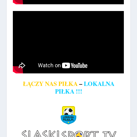
ŁĄCZY NAS PIŁKA
–
LOKALNA
PIŁKA !!!