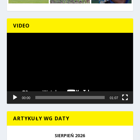
VIDEO
Odtwarzacz
video
00:00
01:07
ARTYKUŁY WG DATY
SIERPIEŃ 2026