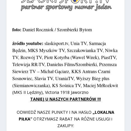
foto:
Daniel Roczniok / Szombierki Bytom
źródło youtube:
slaskisport.tv, Unia TV, Sarmacja
Będzin, MKS Myszków TV, Szczakowianka TV, Niwka
TV, Rozwój TV, Piotr Kotyrba (Wawel Wirek), PiastTV,
Telewizja RR-TV, Danielus Films/Szombierki, Przemsza
Siewierz TV – Michał Gąciarz, KKS Antrans Czarni
Sosnowiec, Slavia TV, UraniaTV, Wyższy Bieg plus
(Siemianowiczanka), KS Sośnica TV, Maciej MrRozkwit
(MKS II Lędziny), Victoria 1918 Jaworzno
TANIEJ U NASZYCH PARTNERÓW !!!
ODWIEDŹ NASZE PUNKTY I NA HASŁO
„LOKALNA
PIŁKA”
OTRZYMASZ RABAT NA RÓŻNE USŁUGI i
ZAKUPY: