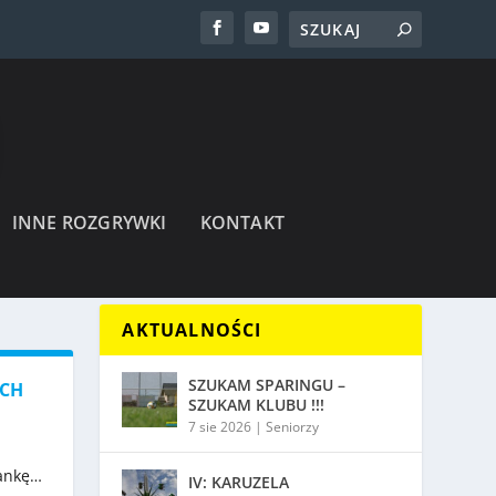
INNE ROZGRYWKI
KONTAKT
AKTUALNOŚCI
SZUKAM SPARINGU –
ACH
SZUKAM KLUBU !!!
7 sie 2026
|
Seniorzy
zankę…
IV: KARUZELA