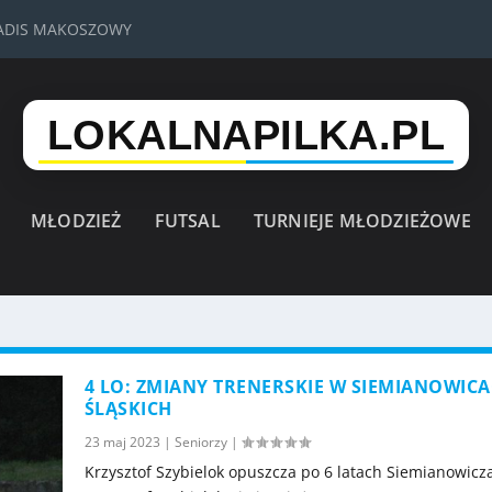
VADIS MAKOSZOWY
MŁODZIEŻ
FUTSAL
TURNIEJE MŁODZIEŻOWE
4 LO: ZMIANY TRENERSKIE W SIEMIANOWIC
ŚLĄSKICH
23 maj 2023
|
Seniorzy
|
Krzysztof Szybielok opuszcza po 6 latach Siemianowic