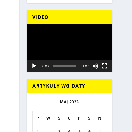
VIDEO
Odtwarzacz
video
00:00
01:07
ARTYKUŁY WG DATY
MAJ 2023
P
W
Ś
C
P
S
N
1
2
3
4
5
6
7