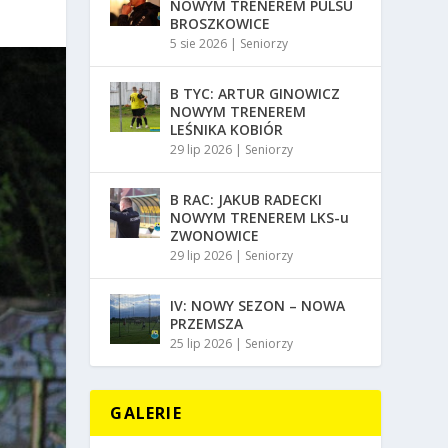
NOWYM TRENEREM PULSU
BROSZKOWICE
5 sie 2026
|
Seniorzy
B TYC: ARTUR GINOWICZ
NOWYM TRENEREM
LEŚNIKA KOBIÓR
29 lip 2026
|
Seniorzy
B RAC: JAKUB RADECKI
NOWYM TRENEREM LKS-u
ZWONOWICE
29 lip 2026
|
Seniorzy
IV: NOWY SEZON – NOWA
PRZEMSZA
25 lip 2026
|
Seniorzy
GALERIE