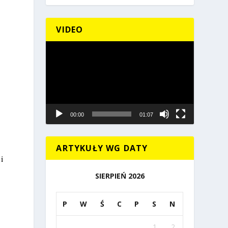
VIDEO
Odtwarzacz
video
00:00
01:07
ARTYKUŁY WG DATY
i
SIERPIEŃ 2026
P
W
Ś
C
P
S
N
1
2