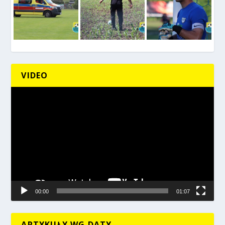
VIDEO
Odtwarzacz
video
00:00
01:07
ARTYKUŁY WG DATY