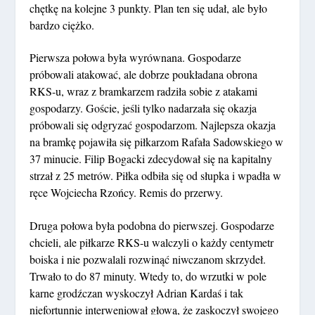
chętkę na kolejne 3 punkty. Plan ten się udał, ale było
bardzo ciężko.
Pierwsza połowa była wyrównana. Gospodarze
próbowali atakować, ale dobrze poukładana obrona
RKS-u, wraz z bramkarzem radziła sobie z atakami
gospodarzy. Goście, jeśli tylko nadarzała się okazja
próbowali się odgryzać gospodarzom. Najlepsza okazja
na bramkę pojawiła się piłkarzom Rafała Sadowskiego w
37 minucie. Filip Bogacki zdecydował się na kapitalny
strzał z 25 metrów. Piłka odbiła się od słupka i wpadła w
ręce Wojciecha Rzońcy. Remis do przerwy.
Druga połowa była podobna do pierwszej. Gospodarze
chcieli, ale piłkarze RKS-u walczyli o każdy centymetr
boiska i nie pozwalali rozwinąć niwczanom skrzydeł.
Trwało to do 87 minuty. Wtedy to, do wrzutki w pole
karne grodźczan wyskoczył Adrian Kardaś i tak
niefortunnie interweniował głową, że zaskoczył swojego