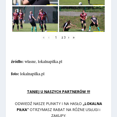
«
‹
z
3
›
»
źródło:
własne, lokalnapilka.pl
foto:
lokalnapilka.pl
TANIEJ U NASZYCH PARTNERÓW !!!
ODWIEDŹ NASZE PUNKTY I NA HASŁO
„LOKALNA
PIŁKA”
OTRZYMASZ RABAT NA RÓŻNE USŁUGI i
ZAKUPY: