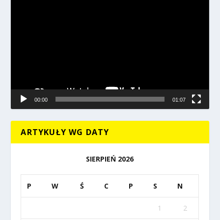
Odtwarzacz
video
00:00
01:07
ARTYKUŁY WG DATY
SIERPIEŃ 2026
P
W
Ś
C
P
S
N
1
2