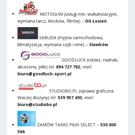
MOTOGUM (usługi min. wulkanizacyjne,
wymiana tarcz, klocków, filtrów) –
DG Łosień
SABUDA (myjnia samochodowa,
klimatyzacja, wymiana szyb i inne) –
Sławków
GOODLUCK (odzież, nadruki,
akcesoria, piłki)
tel:
694 727 782
,
mail:
biuro@goodluck-sport.pl
STUDIOBO.PL (oprawa graficzna
Waszej drużyny)
tel:
539 957 493
,
mail:
biuro@studiobo.pl
ZAMÓW TANIO PIŁKI SELECT –
530 000
566