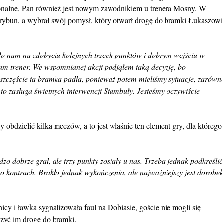
rsonalne, Pan również jest nowym zawodnikiem u trenera Mosny. W
 trybun, a wybrał swój pomysł, który otwarł drogę do bramki Łukaszow
ło nam na zdobyciu kolejnych trzech punktów i dobrym wejściu w
nam trener. We wspomnianej akcji podjąłem taką decyzję, bo
szczęście ta bramka padła, ponieważ potem mieliśmy sytuacje, zarówn
 to zasługa świetnych interwencji Stambuły. Jesteśmy oczywiście
obdzielić kilka meczów, a to jest właśnie ten element gry, dla którego
dzo dobrze grał, ale trzy punkty zostały u nas. Trzeba jednak podkreślić
po kontrach. Brakło jednak wykończenia, ale najważniejszy jest dorobe
icy i ławka sygnalizowała faul na Dobiasie, goście nie mogli się
rzyć im drogę do bramki.