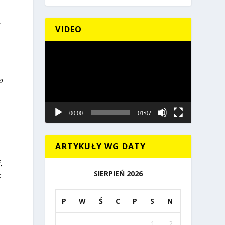
i
VIDEO
Odtwarzacz
video
o
00:00
01:07
ARTYKUŁY WG DATY
,
SIERPIEŃ 2026
k
P
W
Ś
C
P
S
N
1
2