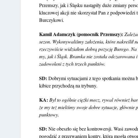
Przemszy, jak i Śląsku nastąpiły duże zmiany pe
kluczowej akcji nie skorzystał Pan z podpowiedzi
Burczykowi.
Kamil Adamczyk (pomocnik Przemszy):
Zależa
sezon. Wykonywaliśmy założenia, które nakreślił 
rzeczywiście widziałem dobrą pozycję Burego. Na 
my, jak i Śląsk. Bramka nie została odczarowana i
zadowoleni z tych trzech punktów.
SD:
Dobrymi sytuacjami z tego spotkania można by 
kibice przychodzą na trybuny.
KA:
Był to ogólnie ciężki mecz, rywal również bar
że my też mieliśmy swoje dobre sytuacje, głównie 
punktowy.
SD:
Nie obeszło się bez kontrowersji. Wasi zawodn
pogodzić z przerwaniem kontry, która mogła otwo