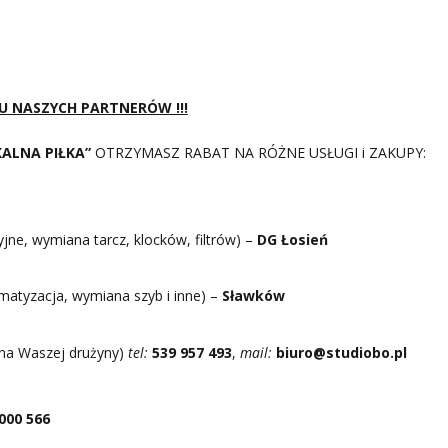
 U NASZYCH PARTNERÓW !!!
KALNA PIŁKA”
OTRZYMASZ RABAT NA RÓŻNE USŁUGI i ZAKUPY:
ne, wymiana tarcz, klocków, filtrów) –
DG Łosień
tyzacja, wymiana szyb i inne) –
Sławków
na Waszej drużyny)
tel:
539 957 493
,
mail:
biuro@studiobo.pl
000 566