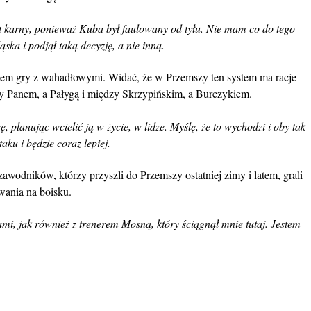
t karny, ponieważ Kuba był faulowany od tyłu. Nie mam co do tego
ska i podjął taką decyzję, a nie inną.
tem gry z wahadłowymi. Widać, że w Przemszy ten system ma racje
y Panem, a Pałygą i między Skrzypińskim, a Burczykiem.
 planując wcielić ją w życie, w lidze. Myślę, że to wychodzi i oby tak
aku i będzie coraz lepiej.
wodników, którzy przyszli do Przemszy ostatniej zimy i latem, grali
wania na boisku.
mi, jak również z trenerem Mosną, który ściągnął mnie tutaj. Jestem