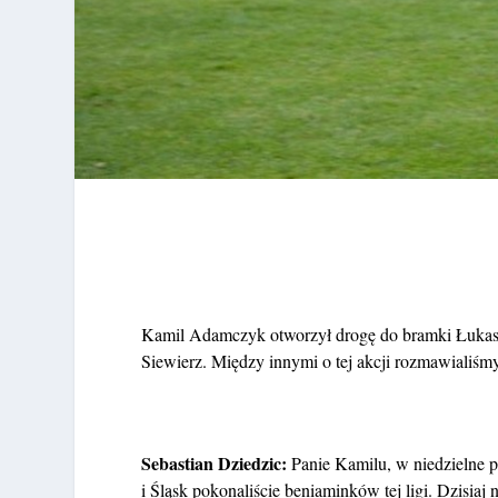
Kamil Adamczyk otworzył drogę do bramki Łukasz
Siewierz. Między innymi o tej akcji rozmawialiś
Sebastian Dziedzic:
Panie Kamilu, w niedzielne 
i Śląsk pokonaliście beniaminków tej ligi. Dzisiaj