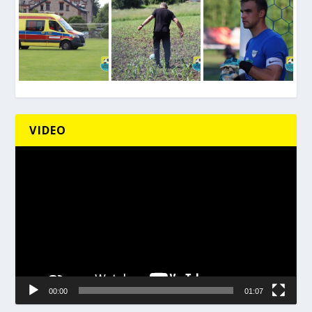
VIDEO
Odtwarzacz
video
00:00
01:07