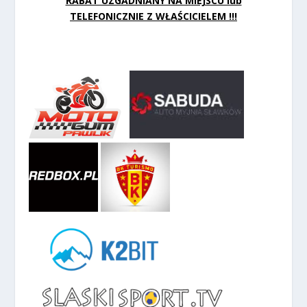
RABAT UZGADNIANY NA MIEJSCU lub
TELEFONICZNIE Z WŁAŚCICIELEM !!!