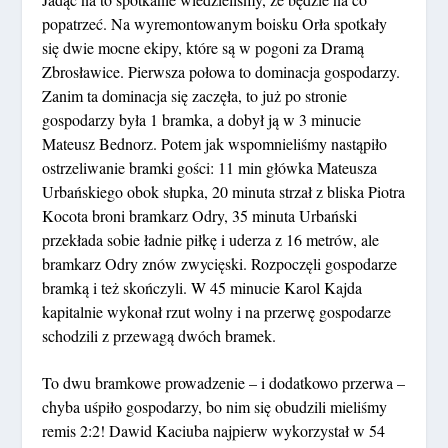
popatrzeć. Na wyremontowanym boisku Orła spotkały
się dwie mocne ekipy, które są w pogoni za Dramą
Zbrosławice. Pierwsza połowa to dominacja gospodarzy.
Zanim ta dominacja się zaczęła, to już po stronie
gospodarzy była 1 bramka, a dobył ją w 3 minucie
Mateusz Bednorz. Potem jak wspomnieliśmy nastąpiło
ostrzeliwanie bramki gości: 11 min główka Mateusza
Urbańskiego obok słupka, 20 minuta strzał z bliska Piotra
Kocota broni bramkarz Odry, 35 minuta Urbański
przekłada sobie ładnie piłkę i uderza z 16 metrów, ale
bramkarz Odry znów zwycięski. Rozpoczęli gospodarze
bramką i też skończyli. W 45 minucie Karol Kajda
kapitalnie wykonał rzut wolny i na przerwę gospodarze
schodzili z przewagą dwóch bramek.
To dwu bramkowe prowadzenie – i dodatkowo przerwa –
chyba uśpiło gospodarzy, bo nim się obudzili mieliśmy
remis 2:2! Dawid Kaciuba najpierw wykorzystał w 54