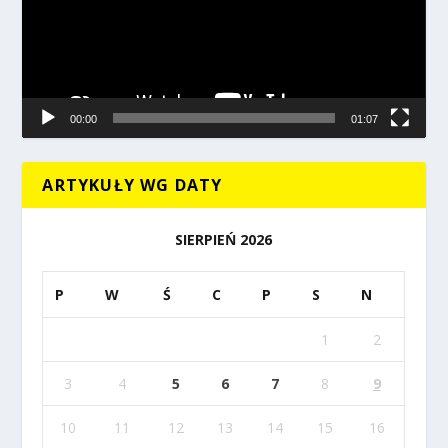
00:00
01:07
ARTYKUŁY WG DATY
SIERPIEŃ 2026
P
W
Ś
C
P
S
N
1
2
3
4
5
6
7
8
9
10
11
12
13
14
15
16