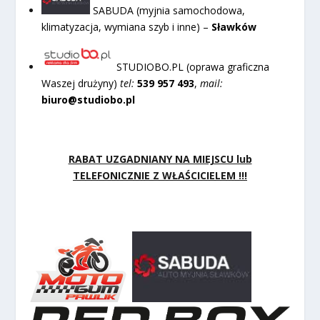
SABUDA (myjnia samochodowa,
klimatyzacja, wymiana szyb i inne) –
Sławków
STUDIOBO.PL (oprawa graficzna
Waszej drużyny)
tel:
539 957 493
,
mail:
biuro@studiobo.pl
RABAT UZGADNIANY NA MIEJSCU lub
TELEFONICZNIE Z WŁAŚCICIELEM !!!