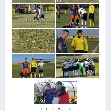
«
‹
z
2
›
»