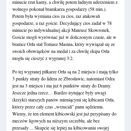
minucie rzut karny, a chwilę potem ładnym uderzeniem z
wolnego pokonał bramkarza gospodarzy (58 min.).
Potem była wymiana cios za cios, raz atakowali
gospodarze, a raz goście. Decydujący cios zadał w 78
minucie po indywidualnej akcji Mateusz Skowronek.
Goście mogli wyrównać już w doliczonym czasie, ale w
bramce Orła stał Tomasz Masina, który wywiązał się ze
swoich obowiązków na medal i za chwilę ekipa Orła
mogła się cieszyć z wygranej 3:2.
Po tej wygranej piłkarze Orła są na 2 miejscu i mają tylko
3 punkty straty do lidera ze Zbrosławic, natomiast Odra
jest na 3 miejscu i ma już 6 punktów straty do Dramy.
Jeszcze jedna rzecz… Bardzo irytujące były uwagi
(krzyki) starszych panów mieniącymi się kibicami Orła,
którzy przez cały czas „wrzucali” panu sędziemu.
Wiemy, że ten element kibicowski jest już przypisany do
meczów ligowych na niższym szczeblu, ale bez
przesady… Skupcie się lepiej na kibicowaniu swojej