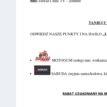
film:
Dawid Chinc TV – youtube
TANIEJ U
„
ODWIEDŹ NASZE PUNKTY I NA HASŁO
MOTOGUM (usługi min. wulkanizacyj
SABUDA (myjnia samochodowa, klim
RABAT UZGADNIANY NA MIE