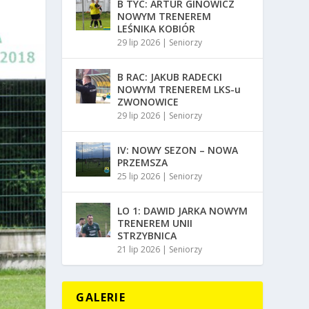
B TYC: ARTUR GINOWICZ
NOWYM TRENEREM
LEŚNIKA KOBIÓR
29 lip 2026
|
Seniorzy
B RAC: JAKUB RADECKI
NOWYM TRENEREM LKS-u
ZWONOWICE
29 lip 2026
|
Seniorzy
IV: NOWY SEZON – NOWA
PRZEMSZA
25 lip 2026
|
Seniorzy
LO 1: DAWID JARKA NOWYM
TRENEREM UNII
STRZYBNICA
21 lip 2026
|
Seniorzy
GALERIE