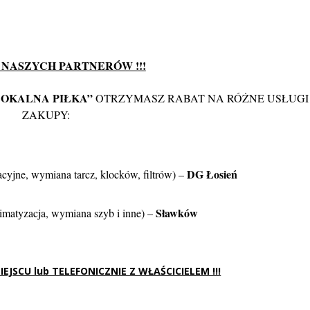
 NASZYCH PARTNERÓW !!!
LOKALNA PIŁKA”
OTRZYMASZ RABAT NA RÓŻNE USŁUGI 
ZAKUPY:
DG Łosień
ne, wymiana tarcz, klocków, filtrów) –
Sławków
atyzacja, wymiana szyb i inne) –
JSCU lub TELEFONICZNIE Z WŁAŚCICIELEM !!!