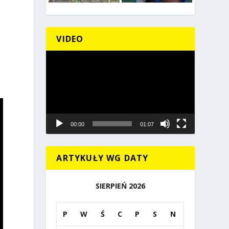
VIDEO
Odtwarzacz
video
00:00
01:07
ARTYKUŁY WG DATY
SIERPIEŃ 2026
P
W
Ś
C
P
S
N