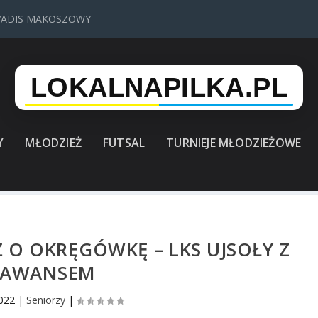
VADIS MAKOSZOWY
Y
MŁODZIEŻ
FUTSAL
TURNIEJE MŁODZIEŻOWE
 O OKRĘGÓWKĘ – LKS UJSOŁY Z
AWANSEM
2022
|
Seniorzy
|