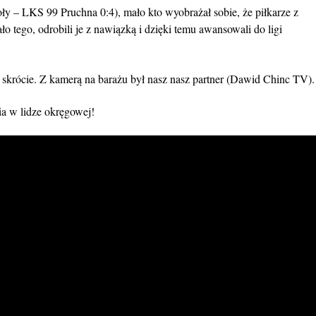
 – LKS 99 Pruchna 0:4), mało kto wyobrażał sobie, że piłkarze z
o tego, odrobili je z nawiązką i dzięki temu awansowali do ligi
skrócie. Z kamerą na barażu był nasz nasz partner (Dawid Chinc TV).
a w lidze okręgowej!