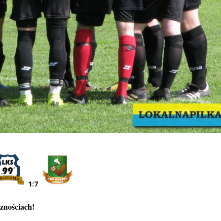
1:7
znościach!