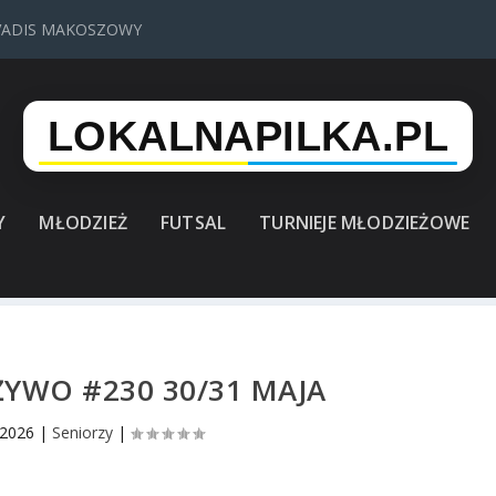
VADIS MAKOSZOWY
Y
MŁODZIEŻ
FUTSAL
TURNIEJE MŁODZIEŻOWE
ŻYWO #230 30/31 MAJA
 2026
|
Seniorzy
|