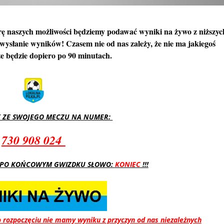
arę naszych możliwości będziemy podawać wyniki na żywo z niższyc
ysłanie wyników! Czasem nie od nas zależy, że nie ma jakiegoś
że będzie dopiero po 90 minutach.
K ZE SWOJEGO MECZU NA NUMER:
730 908 024
Ć PO KOŃCOWYM GWIZDKU SŁOWO:
KONIEC
!!!
o rozpoczęciu nie mamy wyniku z przyczyn od nas niezależnych