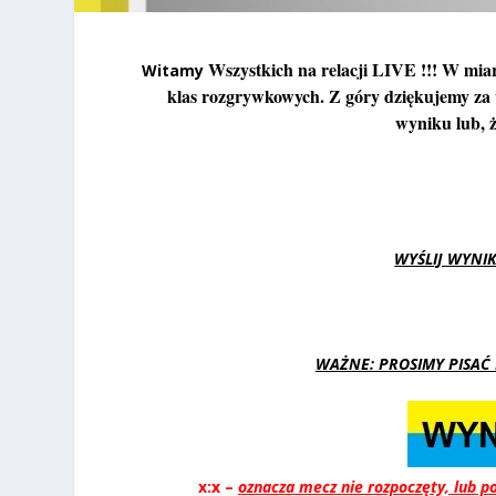
Ws
zystkich na relacji LIVE !!! W mi
Witamy
klas rozgrywkowych. Z góry dziękujemy za w
wyniku lub, 
WYŚLIJ WYNI
WAŻNE: PROSIMY PISA
x:x –
oznacza mecz nie rozpoczęty, lub p