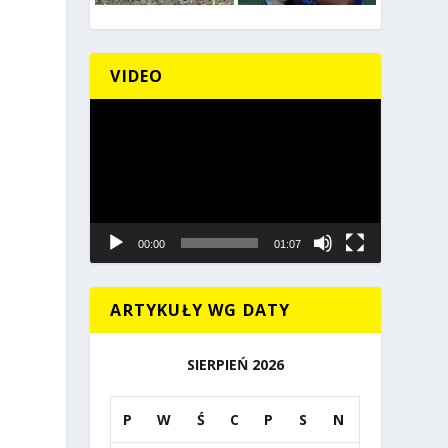
VIDEO
Odtwarzacz
video
00:00
01:07
ARTYKUŁY WG DATY
SIERPIEŃ 2026
P
W
Ś
C
P
S
N