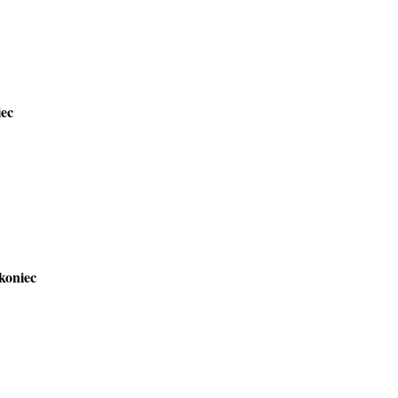
iec
 koniec