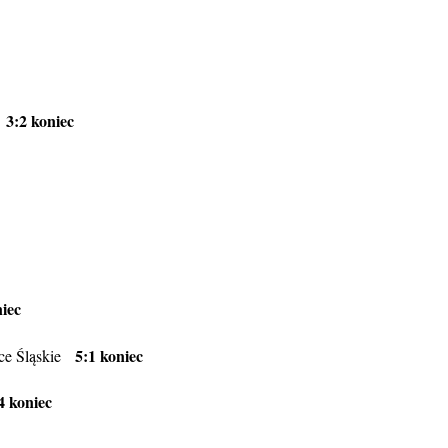
3:2 koniec
e
niec
5:1 koniec
ice Śląskie
4 koniec