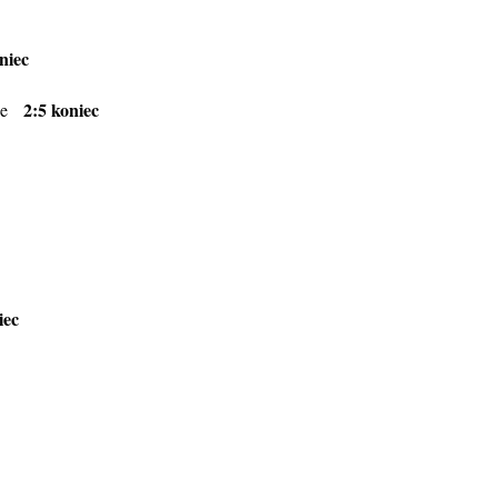
niec
2:5 koniec
kie
iec