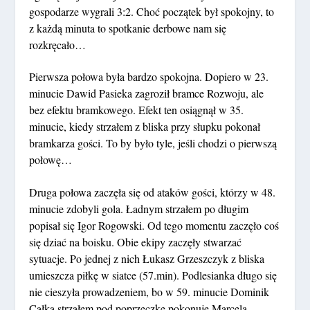
gospodarze wygrali 3:2. Choć początek był spokojny, to
z każdą minuta to spotkanie derbowe nam się
rozkręcało…
Pierwsza połowa była bardzo spokojna. Dopiero w 23.
minucie Dawid Pasieka zagroził bramce Rozwoju, ale
bez efektu bramkowego. Efekt ten osiągnął w 35.
minucie, kiedy strzałem z bliska przy słupku pokonał
bramkarza gości. To by było tyle, jeśli chodzi o pierwszą
połowę…
Druga połowa zaczęła się od ataków gości, którzy w 48.
minucie zdobyli gola. Ładnym strzałem po długim
popisał się Igor Rogowski. Od tego momentu zaczęło coś
się dziać na boisku. Obie ekipy zaczęły stwarzać
sytuacje. Po jednej z nich Łukasz Grzeszczyk z bliska
umieszcza piłkę w siatce (57.min). Podlesianka długo się
nie cieszyła prowadzeniem, bo w 59. minucie Dominik
Całka strzałem pod poprzeczkę pokonuje Marcela