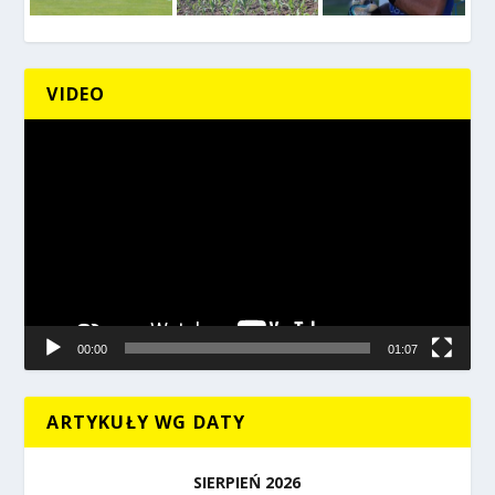
VIDEO
Odtwarzacz
video
00:00
01:07
ARTYKUŁY WG DATY
SIERPIEŃ 2026