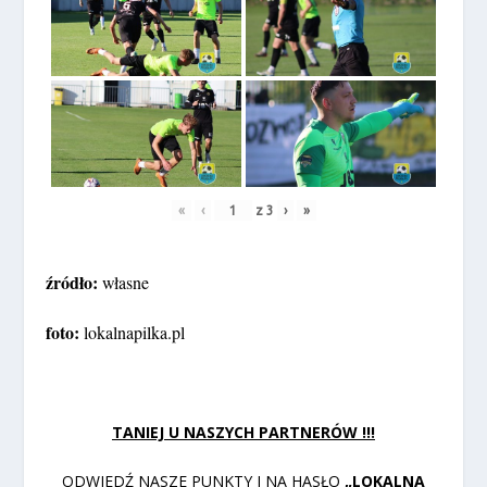
«
‹
z
3
›
»
źródło:
własne
foto:
lokalnapilka.pl
TANIEJ U NASZYCH PARTNERÓW !!!
ODWIEDŹ NASZE PUNKTY I NA HASŁO
„LOKALNA