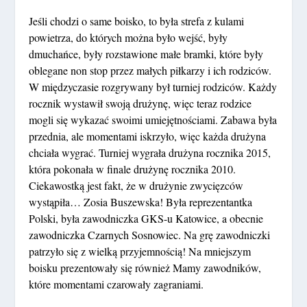
Jeśli chodzi o same boisko, to była strefa z kulami
powietrza, do których można było wejść, były
dmuchańce, były rozstawione małe bramki, które były
oblegane non stop przez małych piłkarzy i ich rodziców.
W międzyczasie rozgrywany był turniej rodziców. Każdy
rocznik wystawił swoją drużynę, więc teraz rodzice
mogli się wykazać swoimi umiejętnościami. Zabawa była
przednia, ale momentami iskrzyło, więc każda drużyna
chciała wygrać. Turniej wygrała drużyna rocznika 2015,
która pokonała w finale drużynę rocznika 2010.
Ciekawostką jest fakt, że w drużynie zwycięzców
wystąpiła… Zosia Buszewska! Była reprezentantka
Polski, była zawodniczka GKS-u Katowice, a obecnie
zawodniczka Czarnych Sosnowiec. Na grę zawodniczki
patrzyło się z wielką przyjemnością! Na mniejszym
boisku prezentowały się również Mamy zawodników,
które momentami czarowały zagraniami.