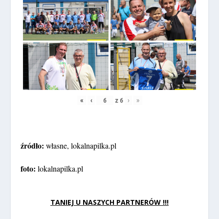
«
‹
z
6
›
»
źródło:
własne, lokalnapilka.pl
foto:
lokalnapilka.pl
TANIEJ U NASZYCH PARTNERÓW !!!