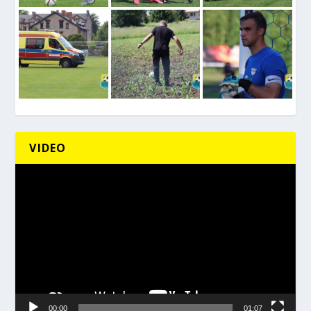
VIDEO
Odtwarzacz
video
00:00
01:07