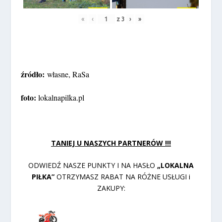
«
‹
z
3
›
»
źródło:
własne, RaSa
foto:
lokalnapilka.pl
TANIEJ U NASZYCH PARTNERÓW !!!
ODWIEDŹ NASZE PUNKTY I NA HASŁO
„LOKALNA
PIŁKA”
OTRZYMASZ RABAT NA RÓŻNE USŁUGI i
ZAKUPY: