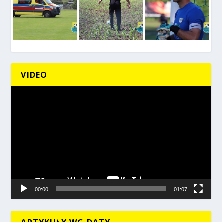
VIDEO
Odtwarzacz
video
00:00
01:07