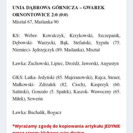
UNIA DĄBROWA GÓRNICZA – GWAREK
ORNONTOWICE 2:0 (0:0)
Misztal 67, Maślanka 90
KS: Weber- Kowalczyk, Krzykowski, Szczepanik,
Dębowski- Warzycki, Bąk, Stefański, Syguła (75.
Niemiec)- Jędrzejczyk (89. Maślanka), Misztal
Ławka: Żuchowski, Lipiec, Drożdż, Jaworski, Augustyn
GKS: Latka- Jedyński (85. Majeranowski), Rajca, Steuer,
Małkowski- Zdrzałek (82. Cioch), Kasprzyk (60.
Saliński), Gonzalo (5. Spałek), Kaszok- Wawoczny (65.
Miłek), Sewerin
Ławka: Buchalik, Bogacz
*Wyrażamy zgodę do kopiowania artykułu JEDYNIE
przez strony klubowe w/w drużyn.