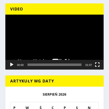
VIDEO
Odtwarzacz
video
00:00
01:07
ARTYKUŁY WG DATY
SIERPIEŃ 2026
P
W
Ś
C
P
S
N