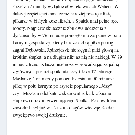
strzał z 72 minuty wylądował w rękawicach Webera. W
dalszej części spotkania coraz bardziej rozkręcali się
piłkarze w białych koszulkach, a Spałek miał pełne ręce
roboty. Najpierw skutecznie zbił dwa uderzenia z
dystansu, by w 76 minucie pomogło mu zaspanie w polu
karnym gospodarzy, kiedy bardzo dobrą piłkę po rogu
zagrał Dębowski, Jędrzejczyk nie sięgnął piłki głową na
krótkim słupku, a na długim nikt na nią nie nabiegł. W 89
minucie trener Klacza miał nosa wprowadzając za jedną
z głównych postaci spotkania, czyli Jokę 17-letniego
Maślankę. Ten młody pomocnik dostał w 90 minucie
piłkę w polu karnym po asyście popularnego „Józy”
czyli Misztala i delikatnie skierował ją ku krótkiemu
słupkowi obok interweniującego Spałka. Po chwili ten
zawodnik był już w uścisku kolegów wiedząc, że dał
zwycięstwo swojej drużynie.