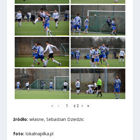
«
‹
z
2
›
»
źródło:
własne, Sebastian Dziedzic
foto:
lokalnapilka.pl