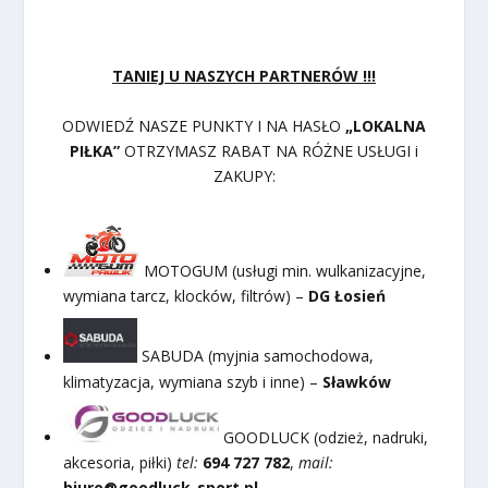
TANIEJ U NASZYCH PARTNERÓW !!!
ODWIEDŹ NASZE PUNKTY I NA HASŁO
„LOKALNA
PIŁKA”
OTRZYMASZ RABAT NA RÓŻNE USŁUGI i
ZAKUPY:
MOTOGUM (usługi min. wulkanizacyjne,
wymiana tarcz, klocków, filtrów) –
DG Łosień
SABUDA (myjnia samochodowa,
klimatyzacja, wymiana szyb i inne) –
Sławków
GOODLUCK (odzież, nadruki,
akcesoria, piłki)
tel:
694 727 782
,
mail:
biuro@goodluck-sport.pl