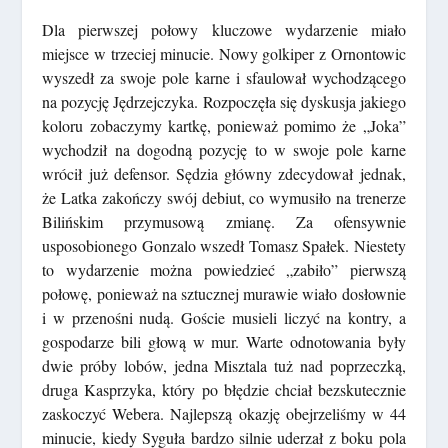
Dla pierwszej połowy kluczowe wydarzenie miało
miejsce w trzeciej minucie. Nowy golkiper z Ornontowic
wyszedł za swoje pole karne i sfaulował wychodzącego
na pozycję Jędrzejczyka. Rozpoczęła się dyskusja jakiego
koloru zobaczymy kartkę, ponieważ pomimo że „Joka”
wychodził na dogodną pozycję to w swoje pole karne
wrócił już defensor. Sędzia główny zdecydował jednak,
że Latka zakończy swój debiut, co wymusiło na trenerze
Bilińskim przymusową zmianę. Za ofensywnie
usposobionego Gonzalo wszedł Tomasz Spałek. Niestety
to wydarzenie można powiedzieć „zabiło” pierwszą
połowę, ponieważ na sztucznej murawie wiało dosłownie
i w przenośni nudą. Goście musieli liczyć na kontry, a
gospodarze bili głową w mur. Warte odnotowania były
dwie próby lobów, jedna Misztala tuż nad poprzeczką,
druga Kasprzyka, który po błędzie chciał bezskutecznie
zaskoczyć Webera. Najlepszą okazję obejrzeliśmy w 44
minucie, kiedy Syguła bardzo silnie uderzał z boku pola