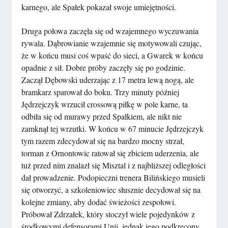
karnego, ale Spałek pokazał swoje umiejętności.
Druga połowa zaczęła się od wzajemnego wyczuwania
rywala. Dąbrowianie wzajemnie się motywowali czując,
że w końcu musi coś wpaść do sieci, a Gwarek w końcu
opadnie z sił. Dobre próby zaczęły się po godzinie.
Zaczął Dębowski uderzając z 17 metra lewą nogą, ale
bramkarz sparował do boku. Trzy minuty później
Jędrzejczyk wrzucił crossową piłkę w pole karne, ta
odbiła się od murawy przed Spałkiem, ale nikt nie
zamknął tej wrzutki. W końcu w 67 minucie Jędrzejczyk
tym razem zdecydował się na bardzo mocny strzał,
torman z Ornontowic ratował się zbiciem uderzenia, ale
tuż przed nim znalazł się Misztal i z najbliższej odległości
dał prowadzenie. Podopieczni trenera Bilińskiego musieli
się otworzyć, a szkoleniowiec słusznie decydował się na
kolejne zmiany, aby dodać świeżości zespołowi.
Próbował Zdrzałek, który stoczył wiele pojedynków z
środkowymi defensorami Unii, jednak jego podkręcony