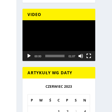
VIDEO
Odtwarzacz
video
00:00
01:07
ARTYKUŁY WG DATY
CZERWIEC 2023
P
W
Ś
C
P
S
N
1
2
3
4