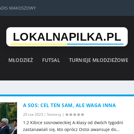
VADIS MAKOSZOWY
MŁODZIEŻ
FUTSAL
TURNIEJE MŁODZIEŻOWE
A SOS: CEL TEN SAM, ALE WAGA INNA
20 cze 2023
|
Seniorzy
|
1:2 Kibice sosnowieckiej A-klasy od dwóch tygodni
zastanawiali się, kto oprócz Ostoi awansuje do...