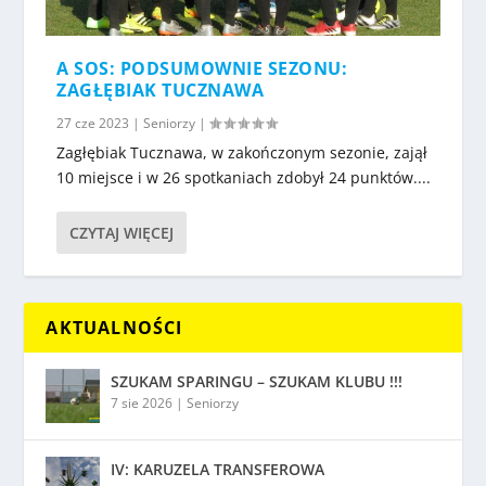
A SOS: PODSUMOWNIE SEZONU:
ZAGŁĘBIAK TUCZNAWA
27 cze 2023
|
Seniorzy
|
Zagłębiak Tucznawa, w zakończonym sezonie, zajął
10 miejsce i w 26 spotkaniach zdobył 24 punktów....
CZYTAJ WIĘCEJ
AKTUALNOŚCI
SZUKAM SPARINGU – SZUKAM KLUBU !!!
7 sie 2026
|
Seniorzy
IV: KARUZELA TRANSFEROWA