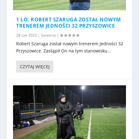
1 LO: ROBERT SZARUGA ZOSTAŁ NOWYM
TRENEREM JEDNOŚCI 32 PRZYSZOWICE
28 cze 2023
|
Seniorzy
|
Robert Szaruga został nowym trenerem Jedności 32
Przyszowice. Zastąpił On na tym stanowisku...
CZYTAJ WIĘCEJ